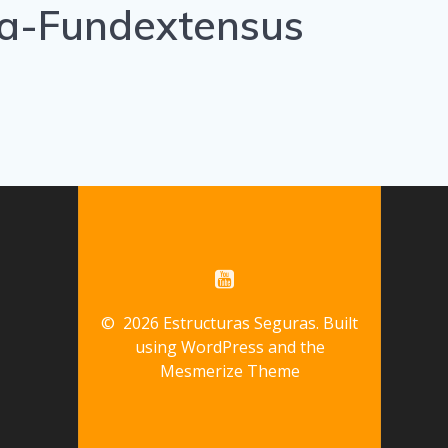
ica-Fundextensus
© 2026 Estructuras Seguras. Built
using WordPress and the
Mesmerize Theme