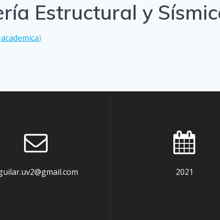
ería Estructural y Sísm
a-academica
)
guilar.uv2@gmail.com
2021