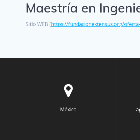
Maestría en Ingeni
Sitio WEB (
https://fundacionextensus.org/ofert
México
a