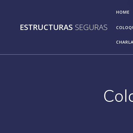
Skip
to
HOME
content
ESTRUCTURAS
SEGURAS
COLOQU
CHARLA
Col